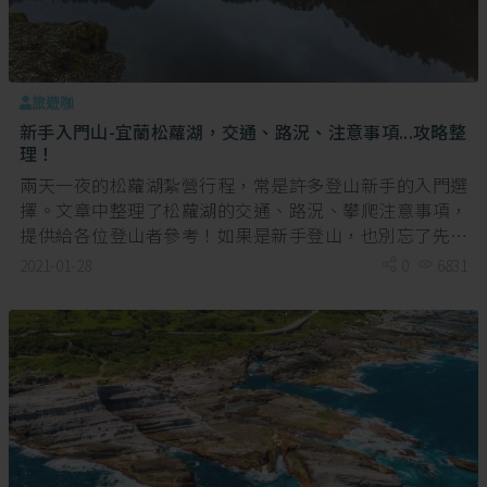
旅遊咖
新手入門山-宜蘭松蘿湖，交通、路況、注意事項...攻略整
理！
兩天一夜的松蘿湖紮營行程，常是許多登山新手的入門選
擇。文章中整理了松蘿湖的交通、路況、攀爬注意事項，
提供給各位登山者參考！如果是新手登山，也別忘了先訓
練好體能，做足準備。
2021-01-28
0
6831