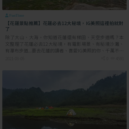
FunTime
【花蓮景點推薦】花蓮必去12大秘境，IG美照這裡拍就對
了
除了大山、大海，你知道花蓮還有梯田、天空步道嗎？本
文整理了花蓮必去12大秘境，有電影場景、有秘境沙灘、
有瀑布步道...要去花蓮的讀者、喜愛IG美照的你、千萬不能
錯過。
2021-03-05
0
4591