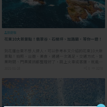
旅遊咖
花東10大新景點！翡翠谷、石梯坪、加路蘭，等你一遊！
到花蓮台東不想人擠人，可以參考本文介紹的花東10大新
景點！拍照、出遊、美食，通通一次滿足。交通方式、營
業時間、門票資訊都整理好了，跳上火車或客運，就能出
發，來趟花東放鬆小旅行。
2021-01-28
0
3278