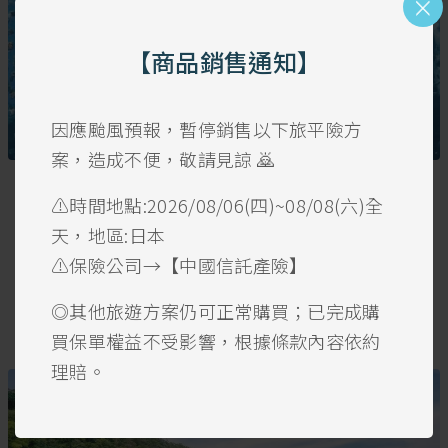
×
【商品銷售通知】
因應颱風預報，暫停銷售以下旅平險方
案，造成不便，敬請見諒 🙇
旅遊咖
⚠️時間地點:2026/08/06(四)~08/08(六)全
Xpark水族館吃喝玩樂全攻略！交通、餐廳、住宿、周邊
景點一次打包！
天，地區:日本
北台灣最大水族館、台灣首座新都會型水生公園。本篇文
⚠️保險公司→【中國信託產險】
章將一次整理Xpark水族館的交通、餐廳、住宿、周邊景
點，不管是一日遊、兩日遊都能輕鬆規劃~
◎其他旅遊方案仍可正常購買；已完成購
2020-12-29
0
5523
買保單權益不受影響，根據條款內容依約
理賠。