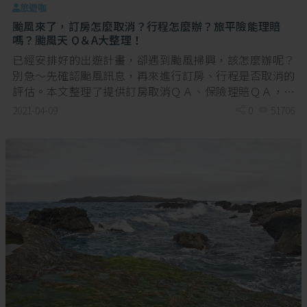
旅遊咖
颱風來了，訂房怎麼取消？行程怎麼辦？旅平險能理賠
嗎？颱風天 Q＆A大整理！
已經安排好的出遊計畫，卻遇到颱風掃興，該怎麼辦呢？
別急～先確認颱風訊息，再來進行訂房、行程是否取消的
評估。本文整理了提供訂房取消ＱＡ、保險理賠ＱＡ，提
供給各位讀者參考。
2021-04-09
0
51706