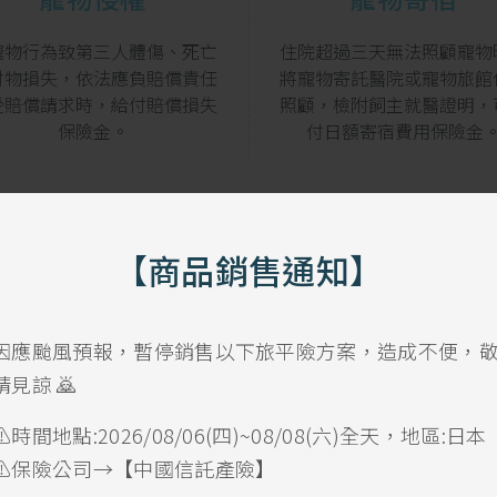
寵物行為致第三人體傷、死亡
住院超過三天無法照顧寵物
財物損失，依法應負賠償責任
將寵物寄託醫院或寵物旅館
受賠償請求時，給付賠償損失
照顧，檢附飼主就醫證明，
保險金。
付日額寄宿費用保險金
【商品銷售通知】
理賠申請要找誰
因應颱風預報，暫停銷售以下旅平險方案，造成不便，
如需申請理賠，請直接聯繫我們
請見諒 🙇
SARAcares 將協助你完成後續的理賠流程
諮詢專線 0800-055-970 #1 (週一~週五 9:00~17:00)
⚠️時間地點:2026/08/06(四)~08/08(六)全天，地區:日本
⚠️保險公司→【中國信託產險】