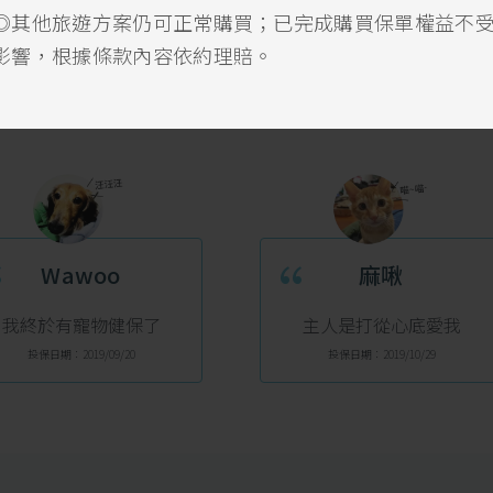
◎其他旅遊方案仍可正常購買；已完成購買保單權益不
影響，根據條款內容依約理賠。
保戶の真心回饋
“
“
Wawoo
麻啾
我終於有寵物健保了
主人是打從心底愛我
投保日期：2019/09/20
投保日期：2019/10/29