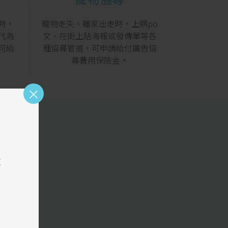
時，
寵物走失、離家出走時，上網po
生命到了盡
代為
文、在街上貼海報或發傳單等各
有將喪葬項
可給
種協尋管道，可申請給付廣告協
理賠保金額
。
尋費用保險金。
×
敬