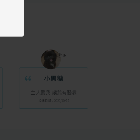
受
“
小黑糖
主人愛我 讓我有醫靠
投保日期：2020/10/12