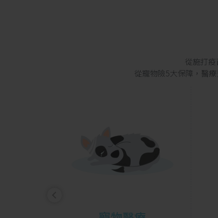
從施打疫
從寵物險5大保障，醫
寵物醫療