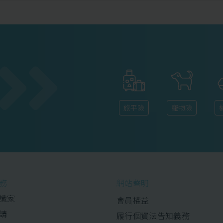
旅平險
寵物險
務
網站聲明
識家
會員權益
請
履行個資法告知義務