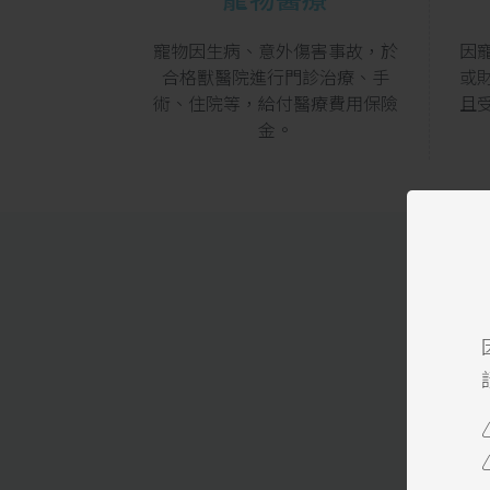
寵物因生病、意外傷害事故，於
因
合格獸醫院進行門診治療、手
或
術、住院等，給付醫療費用保險
且
金。