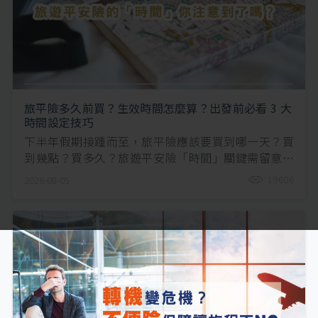
旅平險多久前買？生效時間怎麼算？出發前必看 3 大
時間設定技巧
下半年假期接踵而至，旅平險應該要買到哪一天？買
到幾點？買多久？旅遊平安險「時間」關鍵需留意！
小編快速整理三要點，快收藏～
19606
2026-08-05