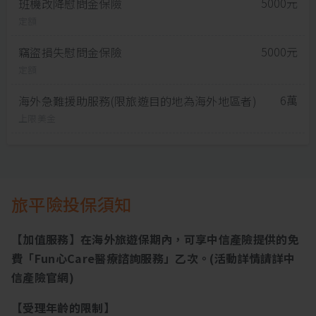
5000元
班機改降慰問金保險
定額
5000元
竊盜損失慰問金保險
定額
6萬
海外急難援助服務(限旅遊目的地為海外地區者)
上限美金
旅平險投保須知
【加值服務】在海外旅遊保期內，可享中信產險提供的免
費「Fun心Care醫療諮詢服務」乙次。(活動詳情請詳中
信產險官網)
【受理年齡的限制】