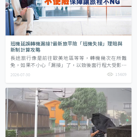
班機延誤轉機漏接?最新旅平險「班機失接」理賠與
新制計算攻略
長途旅行像是前往歐美地區等等，轉機幾次在所難
免，如果不小心「漏接」了，以致後面行程大受影響
怎麼辦？在不便險保障細節中，一定要注意「班機延
15609
2026-07-30
誤」條款中有沒有寫到關鍵字…