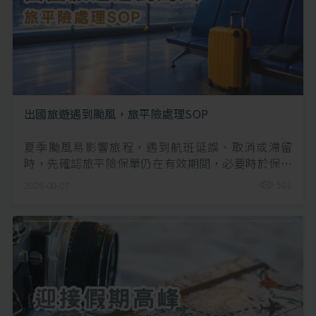
出國旅遊遇到颱風，旅平險處理SOP
夏季颱風易影響旅程，遇到航班延誤、取消或滯留
時，先確認旅平險保單仍在有效期間，必要時於保單
到期前申請延長保障。若航班實際延誤超過4小時，可
501
2026-08-07
依條款申請航班延誤理賠；因颱風增加的交通、住宿
費用，也可依最新規定申請旅程更改理賠。提醒大
家，確定行程後就應盡早投保，避免颱風警報發布後
才投保而影響保障。