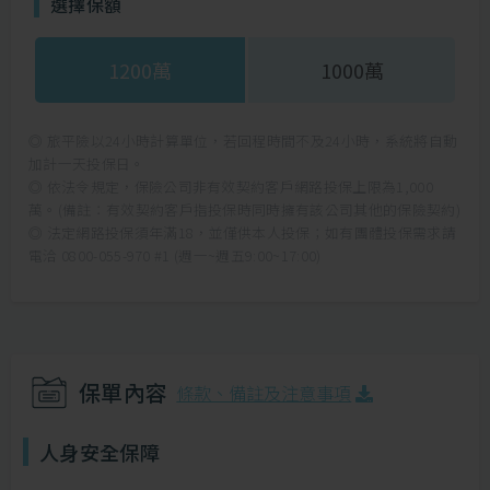
選擇保額
1200萬
1000萬
◎ 旅平險以24小時計算單位，若回程時間不及24小時，系統將自動
加計一天投保日。
◎ 依法令規定，保險公司非有效契約客戶網路投保上限為1,000
萬。(備註：有效契約客戶指投保時同時擁有該公司其他的保險契約)
◎ 法定網路投保須年滿18，並僅供本人投保；如有團體投保需求請
電洽 0800-055-970 #1 (週一~週五9:00~17:00)
保單內容
條款、備註及注意事項
人身安全保障