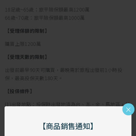
18足歲~65歲：旅平險保額最高1200萬
66歲~70歲：旅平險保額最高1000萬
【受理保額的限制】
購買上限1200萬
【受理天數的限制】
出發前最早90天可購買，最晚需於旅程出發前1小時投
保，最高投保天數180天。
【投保條件】
(1)出發地點：投保時出發地須為台、澎、金、馬地區，其
×
他地區均無法受理。
【商品銷售通知】
(2)付款方式：個人網路投保需使用本人信用卡。