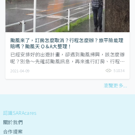
颱風來了，訂房怎麼取消？行程怎麼辦？旅平險能理
賠嗎？颱風天 Q＆A大整理！
已經安排好的出遊計畫，卻遇到颱風掃興，該怎麼辦
呢？別急～先確認颱風訊息，再來進行訂房、行程是
否取消的評估。本文整理了提供訂房取消ＱＡ、保險
51834
2021-04-09
理賠ＱＡ，提供給各位讀者參考。
瀏覽更多...
認識SARAcares
關於我們
合作提案