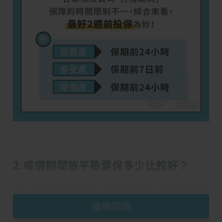
2.疫情期間旅平險要保多少比較好？
由於疫情期間感染疾病的風險相對提高，醫療項目的保
額自然是愈高愈好，而「傷害醫療」與「海外突發疾
繼續閱讀
病」的保額為主約保額的十分之一，建議消費者拉高旅