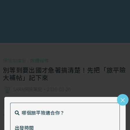
保險知識家 /
媒體報導
別等到要出國才急著搞清楚！先把「旅平險
大補帖」記下來
SARA保險筆記
・
2020-03-26
×
疾病醫療
圖解保險
行程取消
哪個旅平險適合你？
面對不知何時會結束的疫情，若未來有出國需求，該怎
出發時間