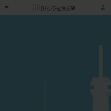
Firefox
、
Safari
。