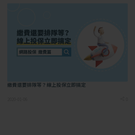
繳費還要排隊等？線上投保立即搞定
4.旅程出發前，由誰宣布旅遊地為疫區
2020-01-06
0
才能申請理賠？
保險公司的理賠條件主要是以衛福部公告的【國際間旅
遊疫情建議等級表】為準，第一級為注意、第二級為警