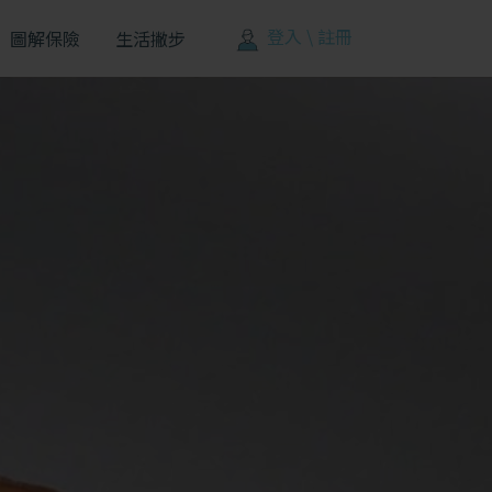
登入 \ 註冊
圖解保險
生活撇步