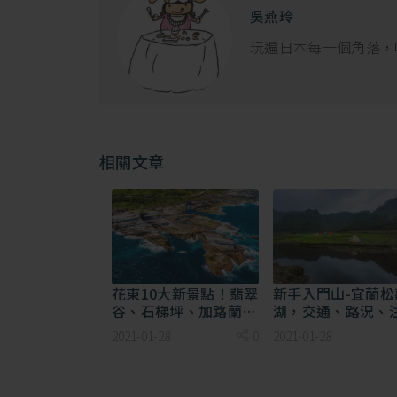
森林的前菜—里山の風景 怎麼說呢？
吳燕玲
玩遍日本每一個角落，
相關文章
花東10大新景點！翡翠
新手入門山-宜蘭松
谷、石梯坪、加路蘭，
湖，交通、路況、
等你一遊！
事項...攻略整理！
2021-01-28
0
2021-01-28