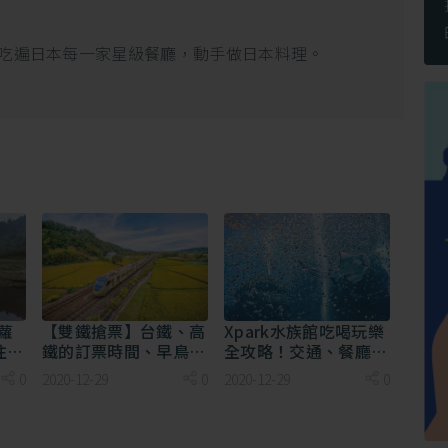
吃遍日本每一家星級餐廳，動手做日本料理。
蘿
【雙鐵搶票】台鐵、高
Xpark水族館吃喝玩樂
注意
鐵的訂票時間、早鳥、
全攻略！交通、餐廳、
訂票優惠總整理！
住宿、周邊景點一次打
0
2020-12-29
0
2020-12-29
0
包！