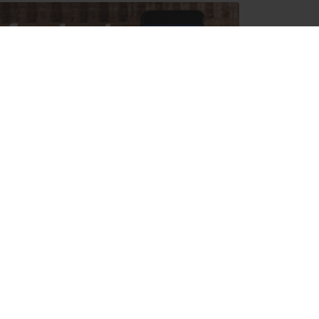
多人看
箱根穿拖鞋吃法式料理：草庵
搶廉航票前你必須知道的事！
春遊河口湖的文青私房景點