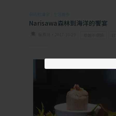
保險知識家 /
生活撇步
Narisawa森林到海洋的饗宴
吳燕玲
・
2017-10-29
旅遊不便險
日