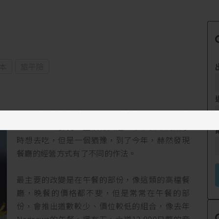
本
旅平險
現場發酵的森林麵包 位於東京南青山的
Narisawa，胖狗一直很有興趣，本來去年到東京
時想去吃，但是一個猶豫，到了今年，赫然發現
餐廳的經營方式有了不同的作法。
最主要的改變是在午餐的部份，像這類的高檔餐
廳，晚餐的價格都不斐，但是常常在午餐的部
份，會推出道數較少、價位較低的組合，像去年