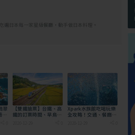
吃遍日本每一家星級餐廳，動手做日本料理。
個地方，距離並不遠，坐河口湖周遊巴士（レトロバス）都可以
以自由上下的河口湖レトロバス券，只要1000日圓，絕對是
翡翠
【雙鐵搶票】台鐵、高
Xpark水族館吃喝玩樂
蘭，
鐵的訂票時間、早鳥、
全攻略！交通、餐廳、
訂票優惠總整理！
住宿、周邊景點一次打
0
2020-12-29
0
2020-12-29
0
包！