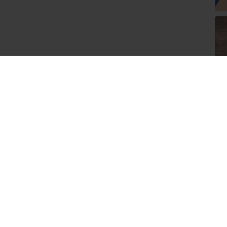
最
1
一跳
2
庭園內有各種樂器可以「玩」 「オルゴールの森」，我
看到有些中文翻譯成「音樂盒之森」，原本以為是像北
海道小樽那種小小的音樂盒，但實地造訪，才發現，其
3