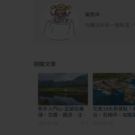
吳燕玲
玩遍日本每一個角落，
久保田一竹美術館的咖啡廳，頗有高第風格 這兩
到，而且只差兩個站，所以到河口湖玩，買兩天內可
必備的選擇。
相關文章
河口湖オルゴールの森（音樂盒之森）：
新手入門山-宜蘭松蘿
花東10大新景點！
湖，交通、路況、注意
谷、石梯坪、加路
事項...攻略整理！
等你一遊！
2021-01-28
0
2021-01-28