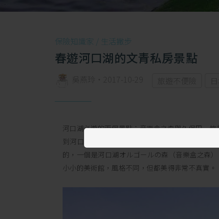
保險知識家 /
生活撇步
春遊河口湖的文青私房景點
吳燕玲
・
2017-10-29
旅遊不便險
日
河口湖必遊的兩個景點：音樂盒之森與久保田一竹
到河口湖，近距離看富士山，是所有旅人共同的
的，一個是河口湖オルゴールの森（音樂盒之森）
小小的美術館，風格不同，但都美得非常不真實。