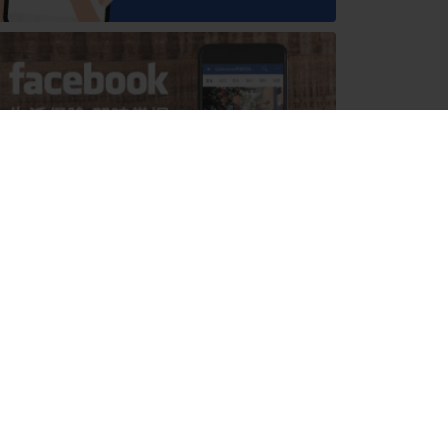
多人看
箱根穿拖鞋吃法式料理：草庵
搶廉航票前你必須知道的事！
春遊河口湖的文青私房景點