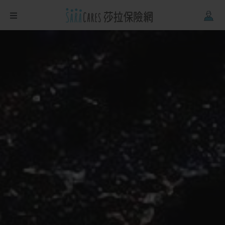
Firefox
、
Safari
。