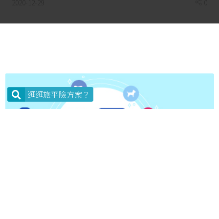
2020-12-29
0
會有10多分鐘的長度，想要飽覽倫敦眼煙火，建
議要到對岸的embankment (倫敦眼正對面)觀
賞。
在英國跨年，要注意的就是當地氣候了，因
為英國的天氣瞬息萬變，一下陰天、一下雨天，
逛逛旅平險方案？
隨時變天的天氣會讓你無法掌握氣候變化，所以
出發前一定要注意天氣預報。一般來說，跨年夜
當晚溫度會在攝氏10度至零下負5度之間，而下
雨機會大約是70%的機率，建議一定要帶把傘並
穿著能防風、防雨的衣物，還有攜帶能保暖的小
物，才不會冷到唷！