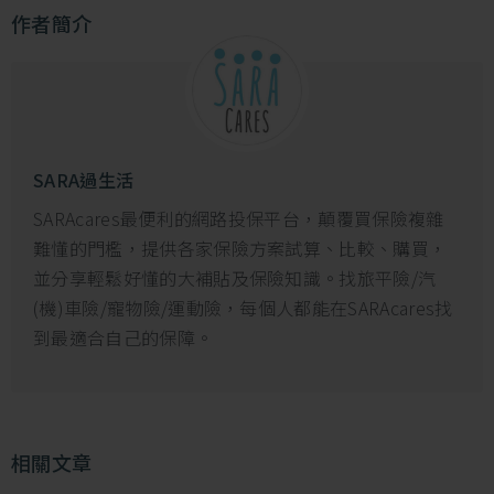
作者簡介
SARA過生活
SARAcares最便利的網路投保平台，顛覆買保險複雜
難懂的門檻，提供各家保險方案試算、比較、購買，
法國凱旋門(AFP PHOTO / LIONEL
並分享輕鬆好懂的大補貼及保險知識。找旅平險/汽
(機)車險/寵物險/運動險，每個人都能在SARAcares找
BONAVENTURE)
到最適合自己的保障。
在法國跨年，不用擔心沒有地鐵回飯店，因
為當天的地鐵是免費的，而且部分路線還會有24
小時營業，是不是很貼心！只是，要注意到法國
相關文章
跨年，有些地方是不會開放營業的唷！通常百貨