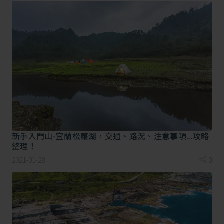
公司和博物館，都會在跨年夜12/31當天正常營
業，但到了晚間六點就會關門！而元旦1/1當天，
百貨公司則通通休息，所以絕對不要在新年第一
天，到巴黎的百貨公司逛街唷！
閃耀光環！倫敦眼音樂派對齊跨年
有人會問小編，到底去歐洲跨年首選是哪個國家
呢？當然是英國囉！英國跨年一直都是歐洲的重
新手入門山-宜蘭松蘿湖，交通、路況、注意事項...攻略
要指標，但是，去英國跨年你要有心理準備，因
整理！
為它和其他國家很不一樣，它沒有大型晚會、也
2021-01-28
0
沒有藝人表演，只有DJ會放音樂，民眾能在廣場
裡聽一整晚音樂，是一場聽到飽的音樂派對！