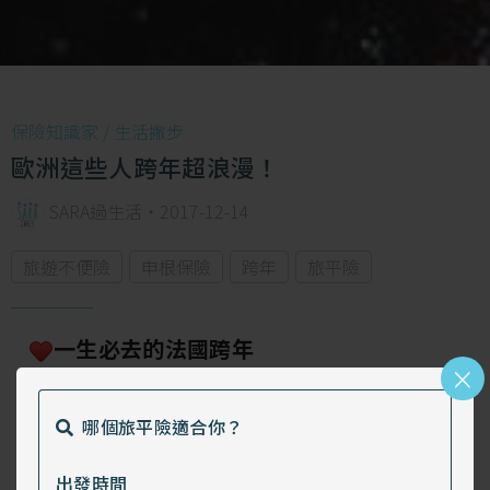
保險知識家 /
生活撇步
歐洲這些人跨年超浪漫！
SARA過生活
・
2017-12-14
旅遊不便險
申根保險
跨年
旅平險
一生必去的法國跨年
×
想到歐洲必定不會忘記的浪漫國度"法國"，
哪個旅平險適合你？
這裡擁有一個世紀以上的古老建築，像是法國羅
浮宮、凡爾賽宮、凱旋門和巴黎艾菲爾鐵塔…等
出發時間