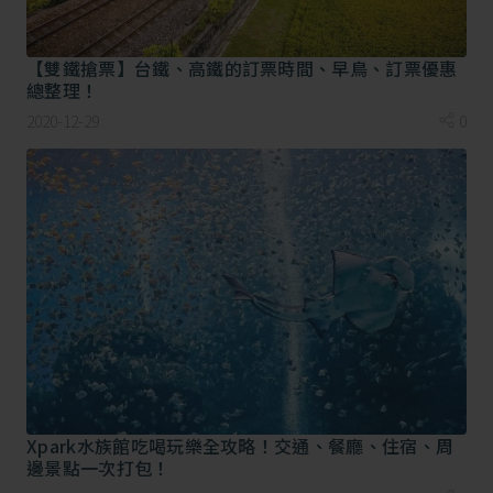
火秀，但...這些都要買門票才能進入！
【雙鐵搶票】台鐵、高鐵的訂票時間、早鳥、訂票優惠
總整理！
2020-12-29
0
英國倫敦眼
(THE
Telegraph )
以倫敦眼為例，跨年夜當晚的音樂派對會一
Xpark水族館吃喝玩樂全攻略！交通、餐廳、住宿、周
直持續non-stop，直到大笨鐘在凌晨12點敲響鐘
邊景點一次打包！
聲為止，煙火秀才會開始。而煙火秀依照以往都