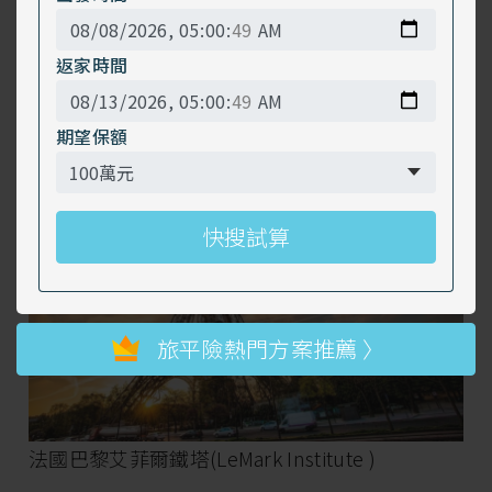
等，每一座建築物都令人驚嘆，像極了高級藝術
品，走在街道上都令人沉醉於古典與優雅的氛圍
返家時間
裡。另外，當然也有令人嚮往的精品、美食與紅
酒，每樣東西都充滿著獨特法式魅力，Bravo！
期望保額
旅平險熱門方案推薦 〉
法國巴黎艾菲爾鐵塔(LeMark Institute )