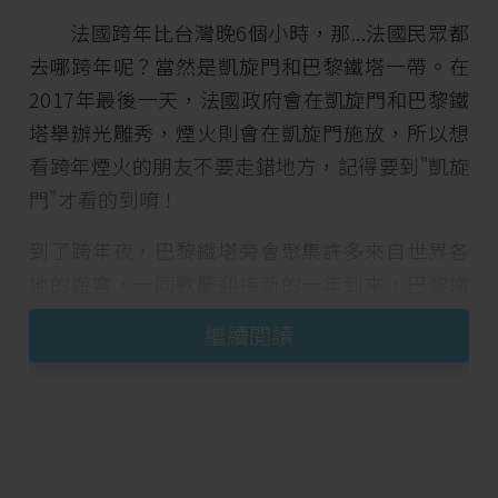
法國跨年比台灣晚6個小時，那...法國民眾都
去哪跨年呢？當然是凱旋門和巴黎鐵塔一帶。在
2017年最後一天，法國政府會在凱旋門和巴黎鐵
塔舉辦光雕秀，煙火則會在凱旋門施放，所以想
看跨年煙火的朋友不要走錯地方，記得要到"凱旋
門"才看的到唷！
到了跨年夜，巴黎鐵塔旁會聚集許多來自世界各
地的遊客，一同歡慶迎接新的一年到來，巴黎鐵
塔則會以光雕秀來慶祝，很多人會選擇在塞納河
繼續閱讀
畔搭船欣賞美麗的夜景，或是待在鐵塔下方觀賞
光雕秀。而不同於鐵塔只有光雕，凱旋門則同時
有光雕也有煙火秀欣賞。