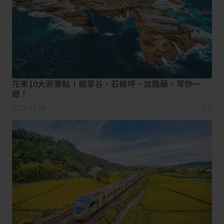
花東10大新景點！翡翠谷、石梯坪、加路蘭，等你一
遊！
英國倫敦塔橋(
Auto Europe
)
2021-01-28
0
英國跨年晚台灣7個鐘頭，有人聽到這裡沒有
晚會，一定會大嘆"怎麼這麼無聊"，但比起法
國，這裡仍有大家喜愛的跨年煙火秀，所以也很
值得來看看唷！英國每年跨年煙火施放地點，大
都在幾個比較重要的地標，像是倫敦眼London
Eye 、倫敦塔橋Tower Bridge ，都會舉辦音樂煙