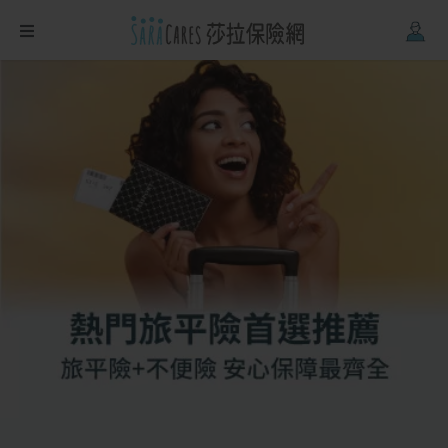
Firefox
、
Safari
。