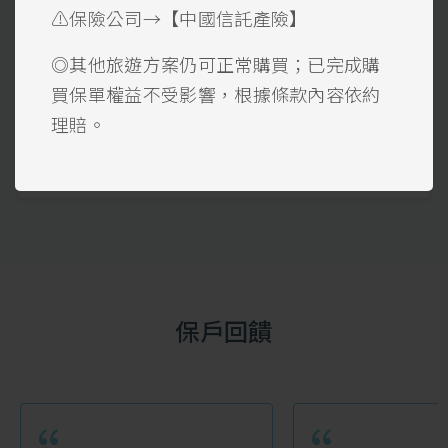
【急難救助】上限6萬美金
⚠️保險公司→【中國信託產險】
◎其他旅遊方案仍可正常購買；已完成購
買保單權益不受影響，根據條款內容依約
理賠。
看方案
保戶回饋