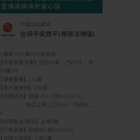
中國信託產險
信保平安旅平(尊榮法傳版)
以購買1000萬元方案為例
【突發疾病法傳】住院90萬；門診9千；急
診4萬5千
【傷害醫療】100萬
【重大燒燙傷】150萬
【班機延誤】超過 4hr -可賠 6,000 元
每次上限12,000元，可理賠二
次
【旅程取消/更改】上限8萬
【行李延誤】超過6hr-賠$6,000元
【信用卡盜用】上限5萬