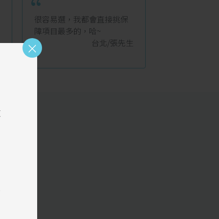
“
很容易選，我都會直接挑保
障項目最多的，哈~
台北/張先生
×
敬
受