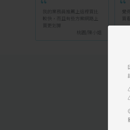
“
“
我的業務員推薦上這裡買比
覺
較快，而且有些方案網路上
買
買更划算
桃園/陳小姐