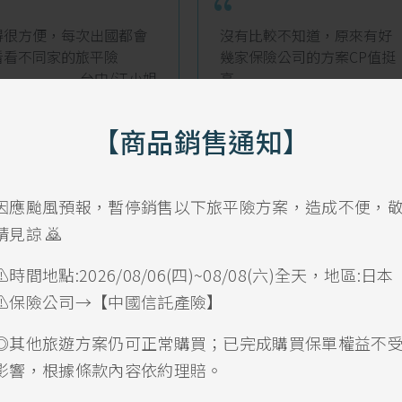
“
得很方便，每次出國都會
沒有比較不知道，原來有好
看看不同家的旅平險
幾家保險公司的方案CP值挺
台中/江小姐
高
新北/吳先生
【商品銷售通知】
因應颱風預報，暫停銷售以下旅平險方案，造成不便，
理賠申請要找誰
請見諒 🙇
⚠️時間地點:2026/08/06(四)~08/08(六)全天，地區:日本
如需申請理賠，請直接聯繫我們
⚠️保險公司→【中國信託產險】
SARAcares 將協助你完成後續的理賠流程
諮詢專線 0800-055-970 #1 (週一~週五 9:00~17:00)
◎其他旅遊方案仍可正常購買；已完成購買保單權益不
影響，根據條款內容依約理賠。