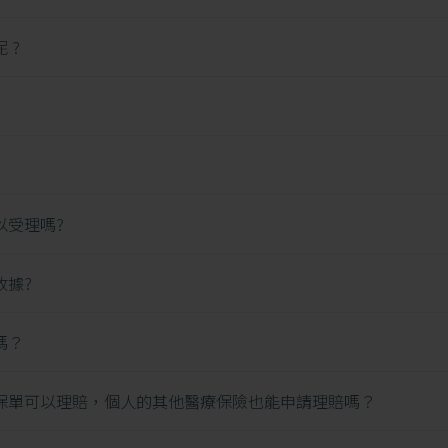
 ?
以受理嗎?
收據?
嗎？
保單可以理賠，個人的其他醫療保險也能申請理賠嗎？