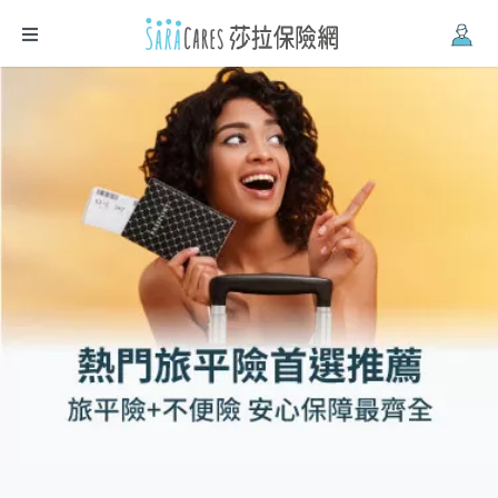
Firefox
、
Safari
。