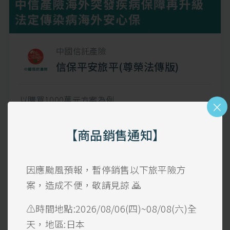
中國信託產險
信保平安旅平(尊榮法傳版)
以購買1000萬元方案為例
×
【突發疾病法傳】住院90萬；門診9千；急診4萬5
千
【商品銷售通知】
【傷害醫療】100萬
【重大燒燙傷】150萬
因應颱風預報，暫停銷售以下旅平險方
【班機延誤】超過 4hr -可賠 6,000 元
每次上限12,000元，可理賠二次
案，造成不便，敬請見諒 🙇
【旅程取消/更改】上限8萬
⚠️時間地點:2026/08/06(四)~08/08(六)全
【行李延誤】超過6hr-賠$6,000元
天，地區:日本
【信用卡盜用】上限5萬