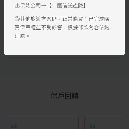
【急難救助】上限6萬美金
⚠️保險公司→【中國信託產險】
◎其他旅遊方案仍可正常購買；已完成購
買保單權益不受影響，根據條款內容依約
理賠。
看方案
保戶回饋