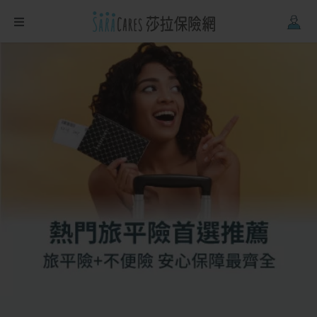
Firefox
、
Safari
。