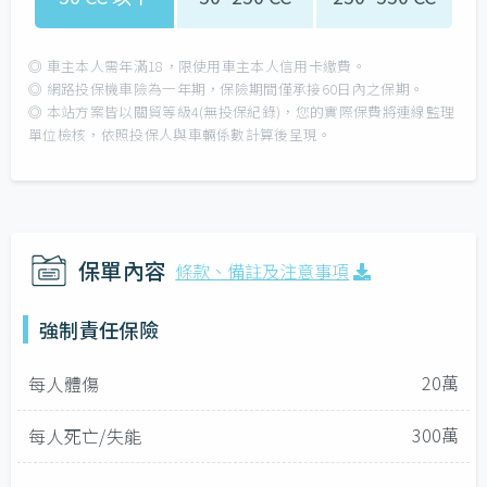
◎ 車主本人需年滿18，限使用車主本人信用卡繳費。
◎ 網路投保機車險為一年期，保險期間僅承接60日內之保期。
◎ 本站方案皆以關貿等級4(無投保紀錄)，您的實際保費將連線監理
單位檢核，依照投保人與車輛係數計算後呈現。
保單內容
條款、備註及注意事項
強制責任保險
20萬
每人體傷
300萬
每人死亡/失能