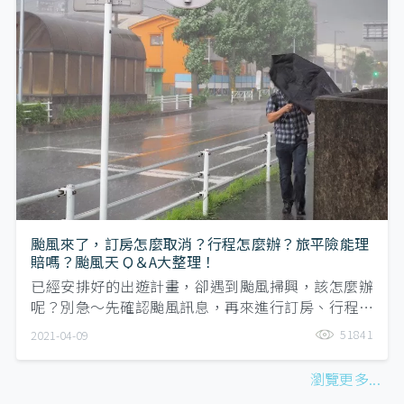
颱風來了，訂房怎麼取消？行程怎麼辦？旅平險能理
賠嗎？颱風天 Q＆A大整理！
已經安排好的出遊計畫，卻遇到颱風掃興，該怎麼辦
呢？別急～先確認颱風訊息，再來進行訂房、行程是
否取消的評估。本文整理了提供訂房取消ＱＡ、保險
51841
2021-04-09
理賠ＱＡ，提供給各位讀者參考。
瀏覽更多...