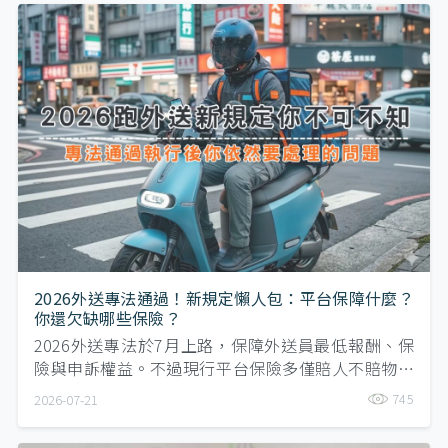
2026外送專法通過！新規定懶人包：平台保障什麼？
你還欠缺哪些保險？
2026外送專法於7月上路，保障外送員最低報酬、保
險與申訴權益。不過現行平台保險多僅賠人不賠物，
財損仍可能需自行負擔。法規升級是保障的開始，若
745
2026-07-21
想補足保障缺口，仍建議透過保險提前做好風險準
備。