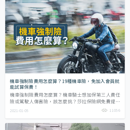
機車強制險費用怎麼算？19種機車險，免加入會員就
能試算保費！
機車強制險費用怎麼算？機車騎士想加保第三人責任
險或駕駛人傷害險，該怎麼挑？莎拉保險網免費提供
19種機車車險方案，免加入會員就能試算機車車險保
11056
2021-01-05
費。