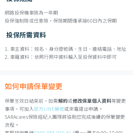
網路投保機車險為一年期
投保強制險或任意險，保險期間僅承接60日內之保期
投保所需資料
1. 車主資料：姓名、身分證號碼、生日、連絡電話、地址
2. 車籍資料：依照行照中資料輸入至投保資料中即可
如何申請保單變更
保單生效日結束前，如需
解約
或
修改保單個人資料
等變更
事項，可加入
官方LINE帳號
或來電提出申請。
SARAcares保險經紀人團隊將協助您完成後續的保單變更
流程。
客服諮詢專線
0800-055-970 #1
(週一~週五9:00~17:00)