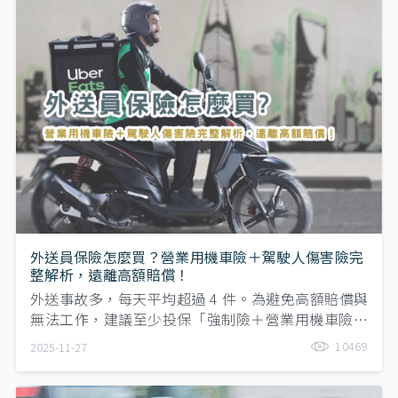
外送員保險怎麼買？營業用機車險＋駕駛人傷害險完
整解析，遠離高額賠償！
外送事故多，每天平均超過 4 件。為避免高額賠償與
無法工作，建議至少投保「強制險＋營業用機車險＋
駕駛人傷害險」。營業用機車險保障你外送時造成他
10469
2025-11-27
人傷害或財損；駕駛人傷害險補強自己受傷的醫療與
失能保障，讓外送員接單更安心。