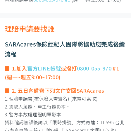
理賠申請要找誰
SARAcares保險經紀人團隊將協助您完成後續
流程
1.加入
官方LINE帳號
或撥打
0800-055-970
#1
(週一~週五9:00~17:00)
2. 五日內備齊下列文件寄回SARAcares
1.理賠申請書(被保險人需簽名) (來電可索取)
2.駕駛人駕照、車主行照影本。
3.警方事故處理證明單影本。
資料確認無誤後請以「限時掛號」方式寄達：10595 台北
市南京東路三段311號6樓 「 SARAcares 客服中心收」