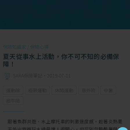
保險知識家 /
保險心得
夏天從事水上活動，你不可不知的必備保
障！
SARA保險筆記
・
2019-07-11
運動險
極限運動
休閒運動
意外險
中暑
旅平險
跟著魚群共遊、水上摩托車的刺激速度感，趁著炎熱夏
天外出旅遊玩水總是讓人很開心，但可別忽略酷暑與海