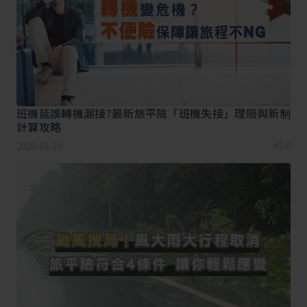
2.實支實付醫療保險金：從事特定活動而遭受的特定事
故的醫療費用補償。
3.緊急救援：包含醫療運送、遺體移送、搜索救助等之
費用補償。
除了上述保障項目，在投保時要注意，運動險會針對運
班機延誤轉機漏接?最新旅平險「班機失接」理賠與新制
動的強度不同，分類也不同，以常見的水上活動來看，
計算攻略
大致如下表分類：
2026-07-30
0
極限一類
潛水
挑戰二類
水上摩托車、滑水、衝浪
精彩三類
游泳、浮潛、帆船、划船、泛舟