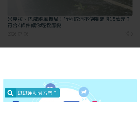
同樣是水上活動，分類卻跨不同層級，也會因風險程度
米克拉、巴威颱風攪局！行程取消不便險能賠15萬元？
的不同保費也會有差異，風險越高保費也會相對較高。
符合4條件讓你輕鬆應變
目前投保運動險十分方便，可利用網路投保就能快速完
2026-07-06
0
成，記得投保時要選擇與活動相對應的分類，才能提供
足夠的保障。
逛逛運動險方案？