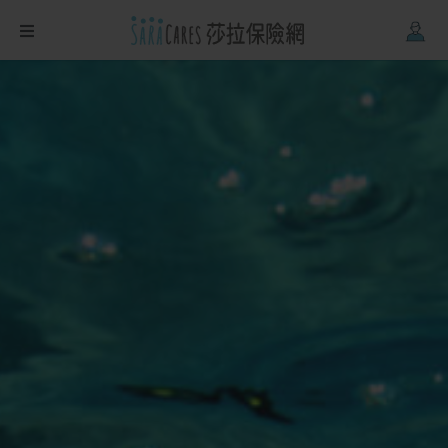
Firefox
、
Safari
。