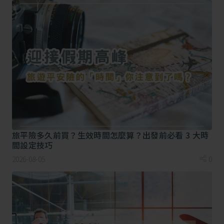
潛水時意外受傷
✔
✔
✔
潛水罹患潛水夫病
✘
✘
✔
從事水上活動時中
✘
✘
✔
暑
從事水上活動導致
✘
✘
✔
失溫
旅平險多久前買？生效時間怎麼算？出發前必看 3 大時
間設定技巧
運動險依強度分類，提供三大保障護身
2026-08-05
0
運動險可以補足旅平險及意外險的保障缺口，主要有三
大給付項目：（製圖）
1.身故或喪葬費用、失能保險金：因特定活動受到意外
傷害或發生特定事故（如：中暑、潛水夫病、熱衰竭…
等）時，不幸身故或失能的給付。