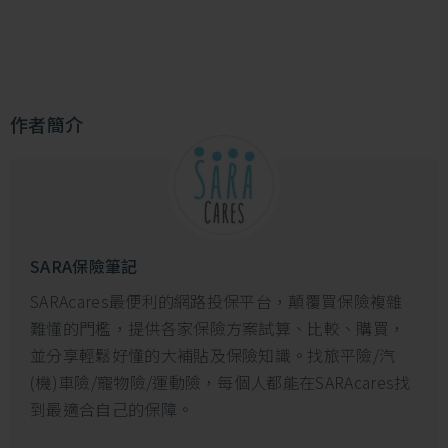
運動險一日就能保，只要$52起！
立即看
方案
作者簡介
意外險、旅平險、運動險保障哪裡不同？
一般人常會以名稱來理解這些險種的功能，例如「意外
險就是針對意外事故提供保障」、「旅平險就是旅行時
投保的」，這其實十分模糊也不確切，我們先簡單瞭解
一下它們的保障重點：
SARA保險筆記
●意外險：
SARAcares最便利的網路投保平台，顛覆買保險複雜
意外險的確就是針對意外事故提供保障，但它的定義是
難懂的門檻，提供各家保險方案試算、比較、購買，
「非疾病所引起的外來突發事故」。也就是要「同時符
並分享輕鬆好懂的大補貼及保險知識。找旅平險/汽
合」非疾病、外來、突發這3項條件，才能獲得保險給
(機)車險/寵物險/運動險，每個人都能在SARAcares找
付。
到最適合自己的保障。