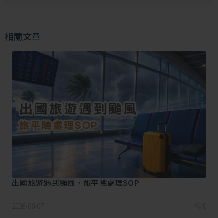
●旅平險：
旅平險主要的保障範圍也是針對意外事故醫療，需附加
突發疾病項目，才會有疾病及門診的給付。但若事發細
相關文章
節並非單純意外，中間恐怕有爭議的模糊地帶，可能就
無法順利獲得理賠。
●運動險：
在從事特定活動時所發生的突發狀況，包括意外及明定
的特定事故項目，如中暑、失溫、潛水夫病等等。
有了初步的瞭解，再看到下表，我們可以看到在同樣事
件下，意外險、旅平險、運動險提供的保障各有不同：
出國旅遊遇到颱風，旅平險處理SOP
從事水上活動發生
意外險保
旅平險保
運動險保
的事件
障
障
障
2026-08-07
0